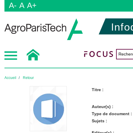
A-
A
A+
Info
Accueil
Retour
Titre :
Auteur(s) :
Type de document :
Sujets :
Editeur(s) :