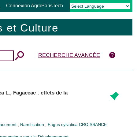
Connexion AgroParisTech
Powered by
Translate
 et Culture
RECHERCHE AVANCÉE
a L., Fagaceae : effets de la
acement
;
Ramification
;
Fagus sylvatica
CROISSANCE
 Agronomique pour le Développement