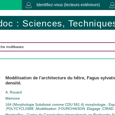
Identifiez-vous (lecteurs extérieurs)
doc : Sciences, Techniques
Modélisation de l'architecture du hêtre, Fagus sylvatic
densité.
A. Rouard
Mémoire
164 (Morphologie Subdivisé comme CDU 581.4)
morphologie
;
Esp
;
POLYCYCLISME
;
Modélisation
;
FOURCHAISON
;
Elagage
;
CIRAD
Montpellier : Centre de Coopération Internationale en Recherche