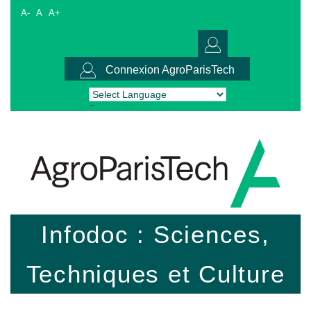
A-
A
A+
Connexion AgroParisTech
Powered by
Translate
Infodoc : Sciences,
Techniques et Culture