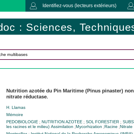
Identifiez-vous (lecteurs extérieurs)
doc : Sciences, Techniques
Nutrition azotée du Pin Maritime (Pinus pinaster) non
nitrate réductase.
H. Llamas
Mémoire
PEDOBIOLOGIE
;
NUTRITION AZOTEE
;
SOL FORESTIER
;
SUB
les racines et le milieu)
Assimilation
;
Mycorhization
;
Racine
;
Nitrate
Montpellier : Institut National de la Recherche Agronomique (INRA)