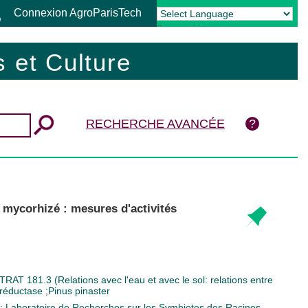
Connexion AgroParisTech
Powered by
Translate
 et Culture
RECHERCHE AVANCÉE
 mycorhizé : mesures d'activités
STRAT
181.3 (Relations avec l'eau et avec le sol: relations entre
 réductase
;
Pinus pinaster
;
Laboratoire de Recherches sur les Symbiotes des Racines