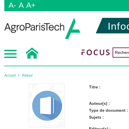
A-
A
A+
Info
Accueil
Retour
Titre :
Auteur(s) :
Type de document :
Sujets :
Editeur(s) :