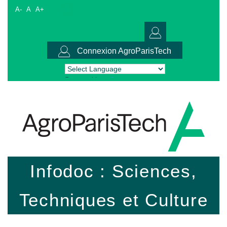
A-
A
A+
Connexion AgroParisTech
Powered by
Translate
Infodoc : Sciences,
Techniques et Culture