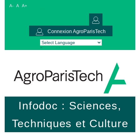
A-
A
A+
Connexion AgroParisTech
Powered by
Translate
Infodoc : Sciences,
Techniques et Culture