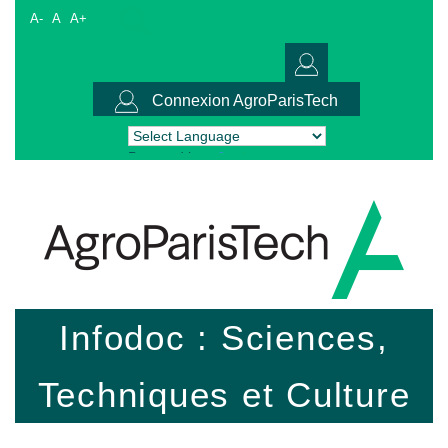
A-
A
A+
Connexion AgroParisTech
Powered by
Translate
Infodoc : Sciences,
Techniques et Culture