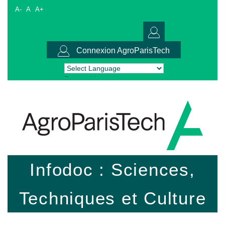
A-
A
A+
Connexion AgroParisTech
Powered by
Translate
Infodoc : Sciences,
Techniques et Culture