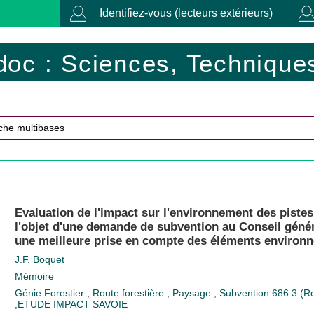
Identifiez-vous (lecteurs extérieurs)
doc : Sciences, Techniques
Evaluation de l'impact sur l'environnement des pistes 
l'objet d'une demande de subvention au Conseil génér
une meilleure prise en compte des éléments environ
J.F. Boquet
Mémoire
Génie Forestier
;
Route forestière
;
Paysage
;
Subvention
686.3 (Ro
;
ETUDE IMPACT
SAVOIE