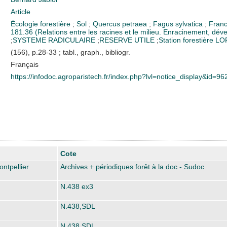
Article
Écologie forestière
;
Sol
;
Quercus petraea
;
Fagus sylvatica
;
Fran
181.36 (Relations entre les racines et le milieu. Enracinement, dév
;
SYSTEME RADICULAIRE
;
RESERVE UTILE
;
Station forestière
LO
(156), p.28-33 ; tabl., graph., bibliogr.
Français
https://infodoc.agroparistech.fr/index.php?lvl=notice_display&id=96
Cote
ntpellier
Archives + périodiques forêt à la doc - Sudoc
N.438 ex3
N.438,SDL
N.438,SDL