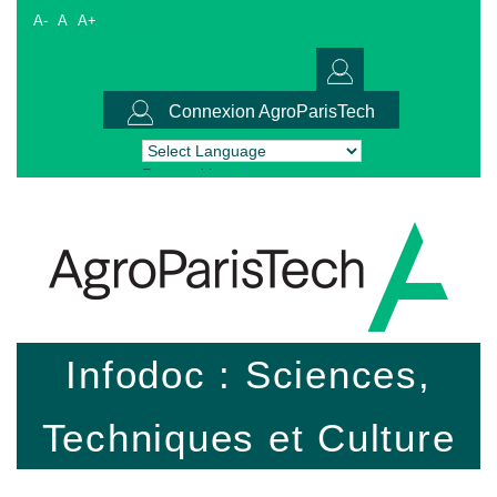
A-
A
A+
Connexion AgroParisTech
Powered by
Translate
Infodoc : Sciences,
Techniques et Culture