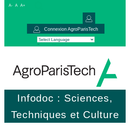
A-
A
A+
Connexion AgroParisTech
Powered by
Translate
Infodoc : Sciences,
Techniques et Culture