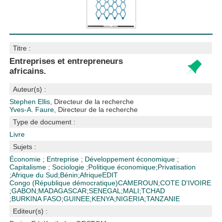
Titre :
Entreprises et entrepreneurs
africains.
Auteur(s) :
Stephen Ellis
, Directeur de la recherche
Yves-A. Faure
, Directeur de la recherche
Type de document :
Livre
Sujets :
Économie
;
Entreprise
;
Développement économique
;
Capitalisme
;
Sociologie
;
Politique économique
;
Privatisation
;
Afrique du Sud
;
Bénin
;
Afrique
EDIT
Congo (République démocratique)
CAMEROUN
;
COTE D'IVOIRE
;
GABON
;
MADAGASCAR
;
SENEGAL
;
MALI
;
TCHAD
;
BURKINA FASO
;
GUINEE
;
KENYA
;
NIGERIA
;
TANZANIE
Editeur(s) :