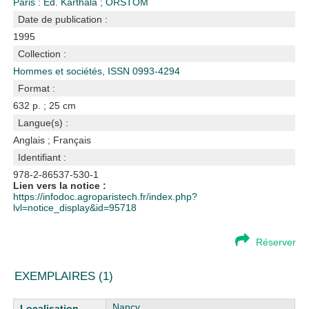
Paris : Ed. Karthala
;
ORSTOM
Date de publication :
1995
Collection :
Hommes et sociétés, ISSN 0993-4294
Format :
632 p. ; 25 cm
Langue(s) :
Anglais
;
Français
Identifiant :
978-2-86537-530-1
Lien vers la notice :
https://infodoc.agroparistech.fr/index.php?
lvl=notice_display&id=95718
Réserver
EXEMPLAIRES (1)
Liste des exemplaires
Nancy