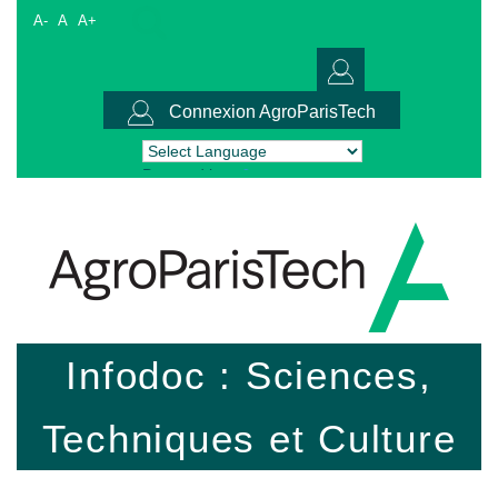
A-
A
A+
Connexion AgroParisTech
Powered by
Translate
Infodoc : Sciences,
Techniques et Culture