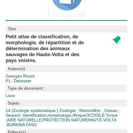
Titre :
Petit atlas de classification, de
morphologie, de répartition et de
détermination des animaux
sauvages de Haute-Volta et des
pays voisins.
Auteur(s) :
Georges Roure
P.L. Dekeyser
Type de document :
Livre
Sujets :
14 (Zoologie systématique.)
Zoologie
;
Mammifère
;
Oiseau
;
Serpent
;
Identification
;
morphologie
;
Afrique
OCODILE
;
Tortue
;
AIRE NATURELLE
;
PROTECTION NATURE
HAUTE-VOLTA
;
BURKINA FASO
Editeur(s) :