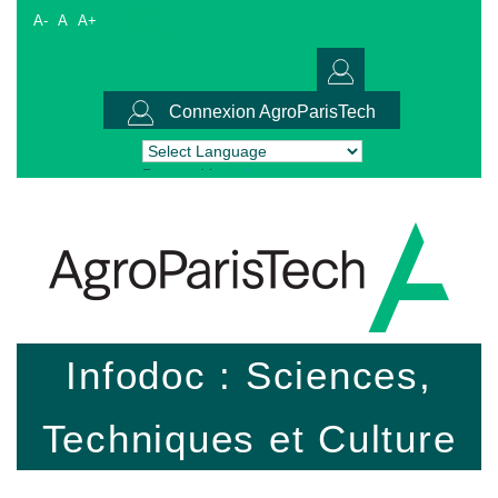
A-
A
A+
Connexion AgroParisTech
Powered by
Translate
Infodoc : Sciences,
Techniques et Culture