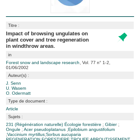
Titre :
Impact of browsing ungulates on
plant cover and tree regeneration
in windthrow areas.
in
Forest snow and landscape research
, Vol. 77 n° 1-2,
01/06/2002
Auteur(s) :
J. Senn
U. Wasem
O. Odermatt
Type de document :
Article
Sujets :
231 (Régénération naturelle)
Écologie forestière
;
Gibier
;
Ongule
;
Acer pseudoplatanus
;
Epilobium angustifolium
;
Vaccinium myrtillus
;
Sorbus aucuparia
REGENERATION FORESTIERE
;
TROUEE
;
ABROUTISSEMENT