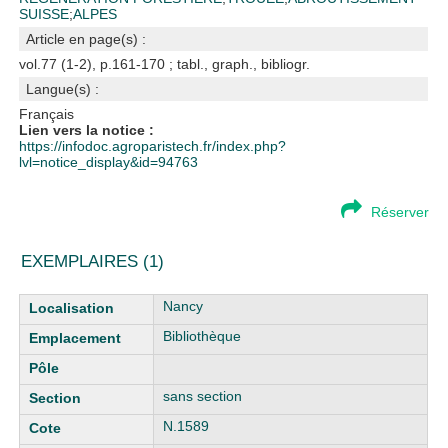
SUISSE
;
ALPES
Article en page(s) :
vol.77 (1-2), p.161-170 ; tabl., graph., bibliogr.
Langue(s) :
Français
Lien vers la notice :
https://infodoc.agroparistech.fr/index.php?
lvl=notice_display&id=94763
Réserver
EXEMPLAIRES (1)
Liste des exemplaires
Nancy
Bibliothèque
sans section
N.1589