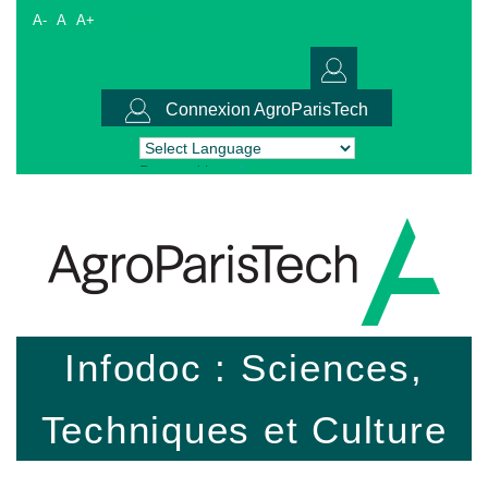
A-
A
A+
Connexion AgroParisTech
Powered by
Translate
Infodoc : Sciences,
Techniques et Culture