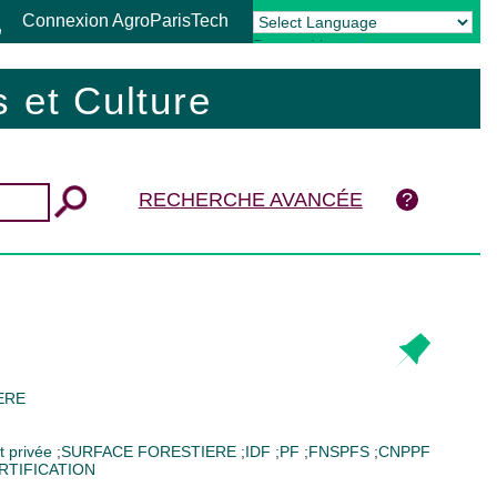
Connexion AgroParisTech
Powered by
Translate
 et Culture
RECHERCHE AVANCÉE
ERE
t privée
;
SURFACE FORESTIERE
;
IDF
;
PF
;
FNSPFS
;
CNPPF
RTIFICATION