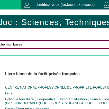
Identifiez-vous (lecteurs extérieurs)
doc : Sciences, Techniques
Livre blanc de la forêt privée française.
CENTRE NATIONAL PROFESSIONNEL DE PROPRIETE FORESTI
Livre
Politique forestière
;
Coopérative
;
Commercialisation
;
France
Forê
;
GESTION DURABLE
;
EQUILIBRE SYLVOCYNEGETIQUE
;
ECOCE
Paris : Forêt privée française