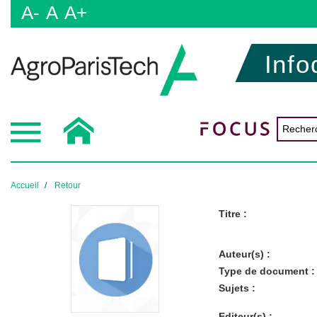
A-
A
A+
Info
Accueil
Retour
Titre :
Auteur(s) :
Type de document :
Sujets :
Editeur(s) :