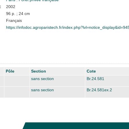
:
2002
96 p. ; 24 cm
Français
https://infodoc.agroparistech.fr/index.php?lvl=notice_display&id=94
Pôle
Section
Cote
sans section
Br.24.581
sans section
Br.24.581ex.2