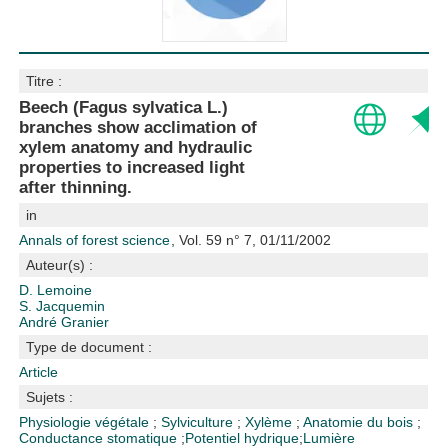
Titre :
Beech (Fagus sylvatica L.)
branches show acclimation of
xylem anatomy and hydraulic
properties to increased light
after thinning.
in
Annals of forest science
, Vol. 59 n° 7, 01/11/2002
Auteur(s) :
D. Lemoine
S. Jacquemin
André Granier
Type de document :
Article
Sujets :
Physiologie végétale
;
Sylviculture
;
Xylème
;
Anatomie du bois
;
Conductance stomatique
;
Potentiel hydrique
;
Lumière