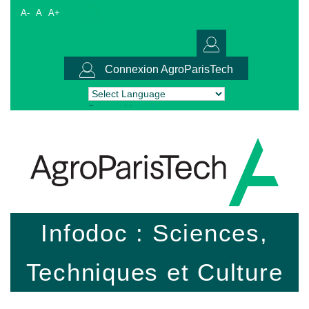
A-
A
A+
Connexion AgroParisTech
Powered by
Translate
Infodoc : Sciences,
Techniques et Culture