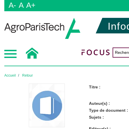
A-
A
A+
Info
Accueil
Retour
Titre :
Auteur(s) :
Type de document :
Sujets :
Editeur(s) :