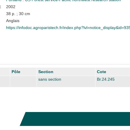
:
2002
38 p. ; 30 cm
Anglais
https://infodoc.agroparistech.fr/index.php?lvl=notice_display&id=93
Pôle
Section
Cote
sans section
Br.24.245