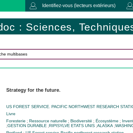
Identifiez-vous (lecteurs extérieurs)
doc : Sciences, Techniques
Strategy for the future.
US FOREST SERVICE. PACIFIC NORTHWEST RESEARCH STATI
Livre
Foresterie
;
Ressource naturelle
;
Biodiversité
;
Écosystème
;
Invent
;
GESTION DURABLE
;
RIPISYLVE
ETATS UNIS
;
ALASKA
;
WASHIN
Portland : US Forest service-Pacific northwest research station