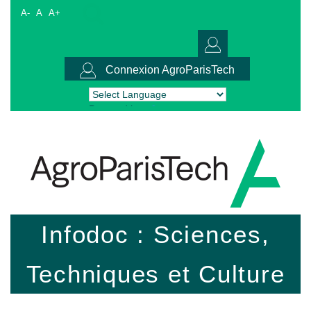
A-
A
A+
Connexion AgroParisTech
Powered by
Translate
Infodoc : Sciences,
Techniques et Culture