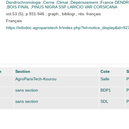
Dendrochronologie
;
Cerne
;
Climat
;
Dépérissement
;
France
DENDR
;
BOIS FINAL
;
PINUS NIGRA SSP LARICIO VAR CORSICANA
vol.53 (5), p.931-946 ; graph., bibliogr., rés. français.
Français
https://infodoc.agroparistech.fr/index.php?lvl=notice_display&id=92
e
Section
Cote
S
AgroParisTech-Kourou
Salle
P
sans section
BDP1
P
sans section
SDL
P