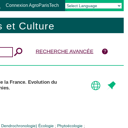
Connexion AgroParisTech
Powered by
Translate
 et Culture
RECHERCHE AVANCÉE
e la France. Evolution du
nies.
s. Dendrochronologie)
Écologie
;
Phytoécologie
;