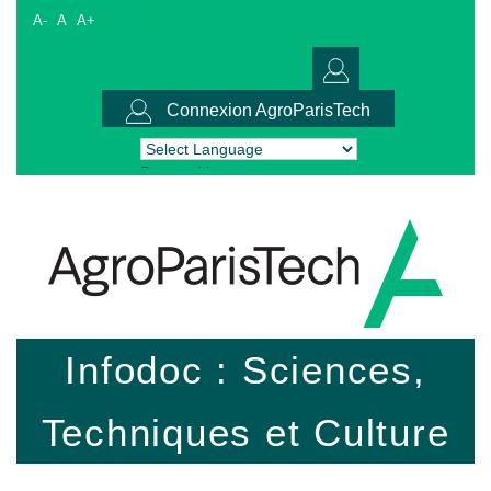
A-
A
A+
Connexion AgroParisTech
Powered by
Translate
Infodoc : Sciences,
Techniques et Culture