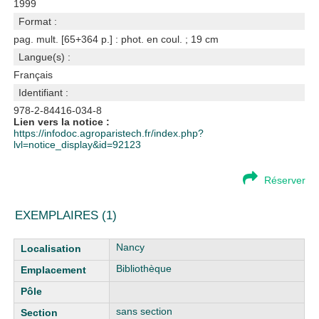
1999
Format :
pag. mult. [65+364 p.] : phot. en coul. ; 19 cm
Langue(s) :
Français
Identifiant :
978-2-84416-034-8
Lien vers la notice :
https://infodoc.agroparistech.fr/index.php?
lvl=notice_display&id=92123
Réserver
EXEMPLAIRES (1)
Liste des exemplaires
Nancy
Bibliothèque
sans section