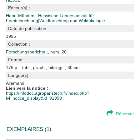
HESSE
Editeur(s) :
Hann-Münden : Hessische Landesanstalt für
Forsteinrichtung|Waldforschung und Waldökologie
Date de publication :
1995
Collection :
Forschungsberichte ;
, num. 20
Format :
176 p. : tabl., graph., bibliogr. ; 30 cm
Langue(s) :
Allemand
Lien vers la notice :
https://infodoc.agroparistech.fr/index.php?
lvl=notice_display&id=91999
Réserver
EXEMPLAIRES (1)