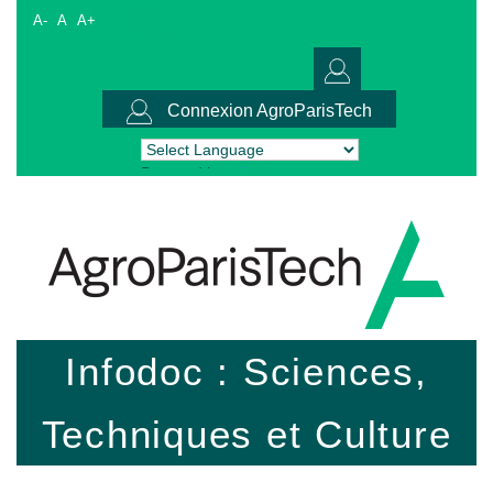
A-
A
A+
Connexion AgroParisTech
Powered by
Translate
Infodoc : Sciences,
Techniques et Culture