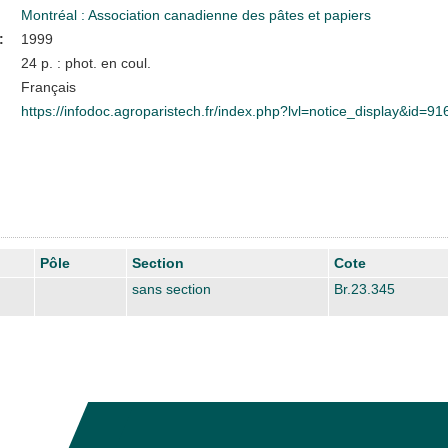
Montréal : Association canadienne des pâtes et papiers
:
1999
24 p. : phot. en coul.
Français
https://infodoc.agroparistech.fr/index.php?lvl=notice_display&id=91
Pôle
Section
Cote
sans section
Br.23.345