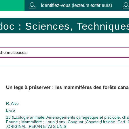
Identifiez-vous (lecteurs extérieurs)
doc : Sciences, Techniques
Un legs à préserver : les mammifères des forêts cana
R. Alvo
Livre
15 (Ecologie animale. Aménagements cynégétique et piscicole, cha
Faune
;
Mammifère
;
Loup
;
Lynx
;
Couguar
;
Coyote
;
Ursidae
;
Cerf
;
;
ORIGINAL
;
PEKAN
ETATS UNIS