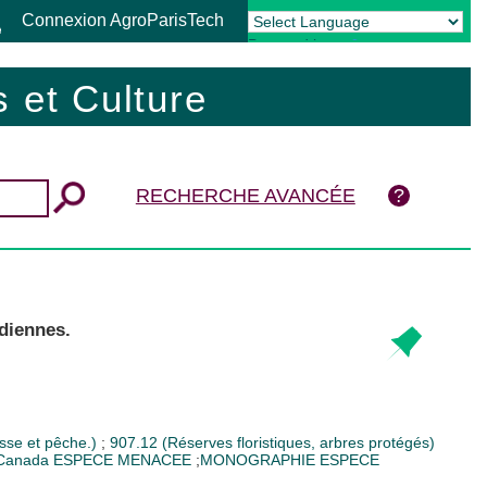
Connexion AgroParisTech
Powered by
Translate
 et Culture
RECHERCHE AVANCÉE
diennes.
sse et pêche.)
;
907.12 (Réserves floristiques, arbres protégés)
Canada
ESPECE MENACEE
;
MONOGRAPHIE ESPECE