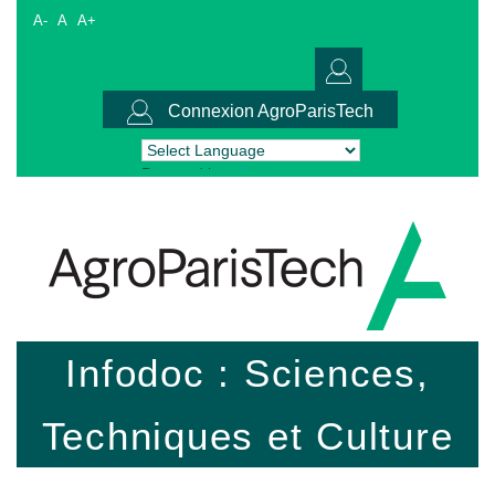
A-
A
A+
Connexion AgroParisTech
Powered by
Translate
Infodoc : Sciences,
Techniques et Culture