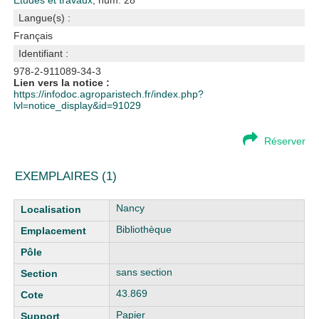
Etudes et travaux
, num. 28
Langue(s) :
Français
Identifiant :
978-2-911089-34-3
Lien vers la notice :
https://infodoc.agroparistech.fr/index.php?
lvl=notice_display&id=91029
Réserver
EXEMPLAIRES (1)
Liste des exemplaires
Nancy
Bibliothèque
sans section
43.869
Papier