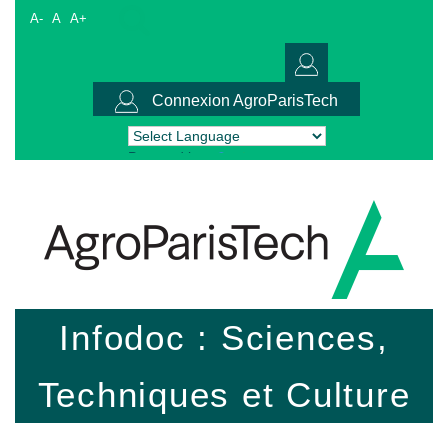
A-
A
A+
Connexion AgroParisTech
Powered by
Translate
Infodoc : Sciences,
Techniques et Culture