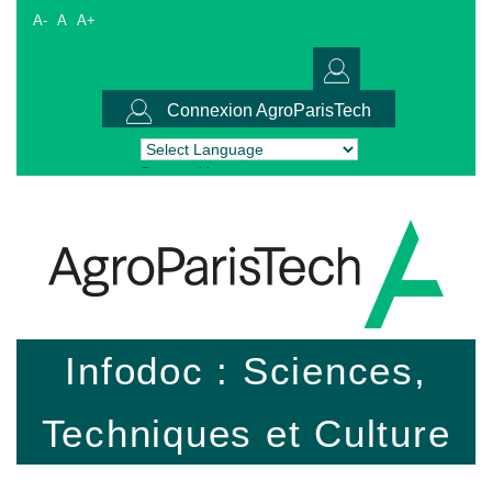
A-
A
A+
Connexion AgroParisTech
Powered by
Translate
Infodoc : Sciences,
Techniques et Culture