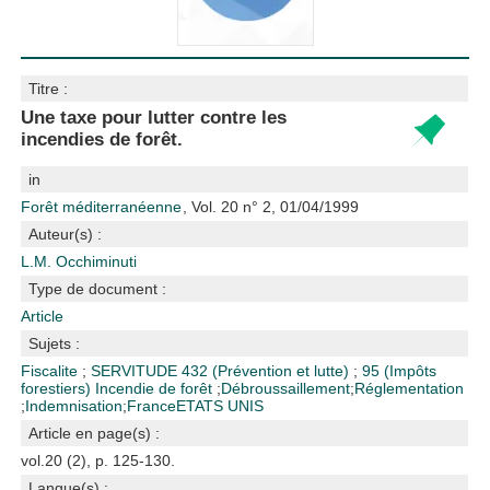
Titre :
Une taxe pour lutter contre les
incendies de forêt.
in
Forêt méditerranéenne
, Vol. 20 n° 2, 01/04/1999
Auteur(s) :
L.M. Occhiminuti
Type de document :
Article
Sujets :
Fiscalite
;
SERVITUDE
432 (Prévention et lutte)
;
95 (Impôts
forestiers)
Incendie de forêt
;
Débroussaillement
;
Réglementation
;
Indemnisation
;
France
ETATS UNIS
Article en page(s) :
vol.20 (2), p. 125-130.
Langue(s) :