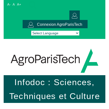
A-
A
A+
Connexion AgroParisTech
Powered by
Translate
Infodoc : Sciences,
Techniques et Culture