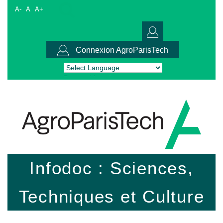
A-
A
A+
Connexion AgroParisTech
Powered by
Translate
Infodoc : Sciences,
Techniques et Culture