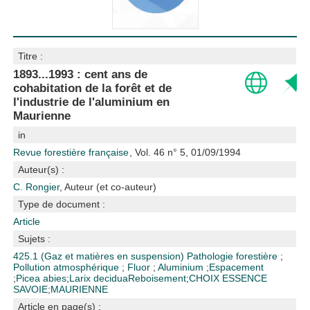
Titre :
1893...1993 : cent ans de
cohabitation de la forêt et de
l'industrie de l'aluminium en
Maurienne
in
Revue forestière française
, Vol. 46 n° 5, 01/09/1994
Auteur(s) :
C. Rongier
, Auteur (et co-auteur)
Type de document :
Article
Sujets :
425.1 (Gaz et matières en suspension)
Pathologie forestière
;
Pollution atmosphérique
;
Fluor
;
Aluminium
;
Espacement
;
Picea abies
;
Larix decidua
Reboisement
;
CHOIX ESSENCE
SAVOIE
;
MAURIENNE
Article en page(s) :