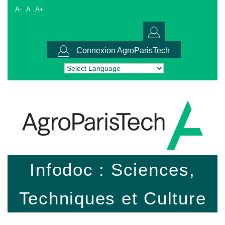
A-
A
A+
Connexion AgroParisTech
Powered by
Translate
Infodoc : Sciences,
Techniques et Culture