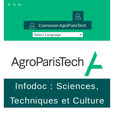
A-
A
A+
Connexion AgroParisTech
Powered by
Translate
Infodoc : Sciences,
Techniques et Culture