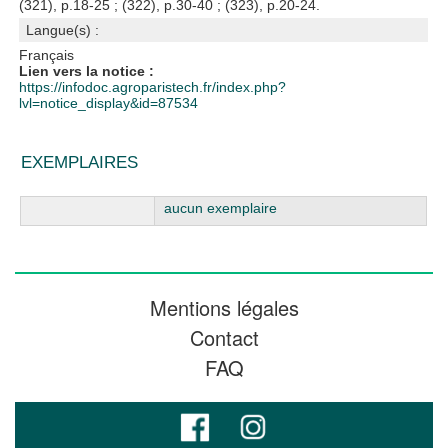
(321), p.18-25 ; (322), p.30-40 ; (323), p.20-24.
Langue(s) :
Français
Lien vers la notice :
https://infodoc.agroparistech.fr/index.php?
lvl=notice_display&id=87534
EXEMPLAIRES
Liste des exemplaires
aucun exemplaire
Mentions légales
Contact
FAQ