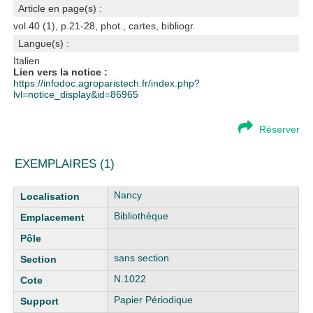
Article en page(s) :
vol.40 (1), p.21-28, phot., cartes, bibliogr.
Langue(s) :
Italien
Lien vers la notice :
https://infodoc.agroparistech.fr/index.php?
lvl=notice_display&id=86965
Réserver
EXEMPLAIRES (1)
Liste des exemplaires
Nancy
Bibliothèque
sans section
N.1022
Papier Périodique