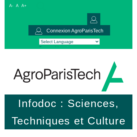
A-
A
A+
Connexion AgroParisTech
Powered by
Translate
Infodoc : Sciences,
Techniques et Culture