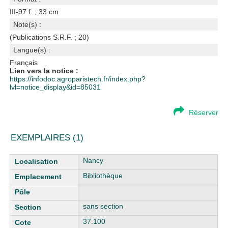
III-97 f. ; 33 cm
Note(s) :
(Publications S.R.F. ; 20)
Langue(s) :
Français
Lien vers la notice :
https://infodoc.agroparistech.fr/index.php?
lvl=notice_display&id=85031
Réserver
EXEMPLAIRES (1)
Liste des exemplaires
Nancy
Bibliothèque
sans section
37.100