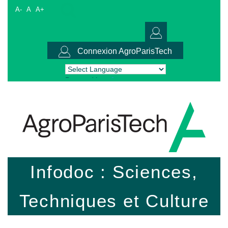
A-
A
A+
Connexion AgroParisTech
Powered by
Translate
Infodoc : Sciences,
Techniques et Culture