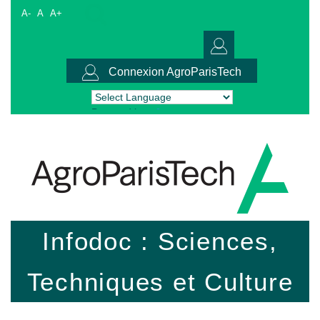
A-
A
A+
Connexion AgroParisTech
Powered by
Translate
Infodoc : Sciences,
Techniques et Culture