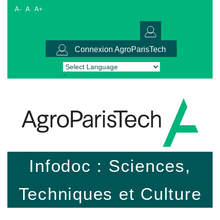
A-
A
A+
Connexion AgroParisTech
Powered by
Translate
Infodoc : Sciences,
Techniques et Culture