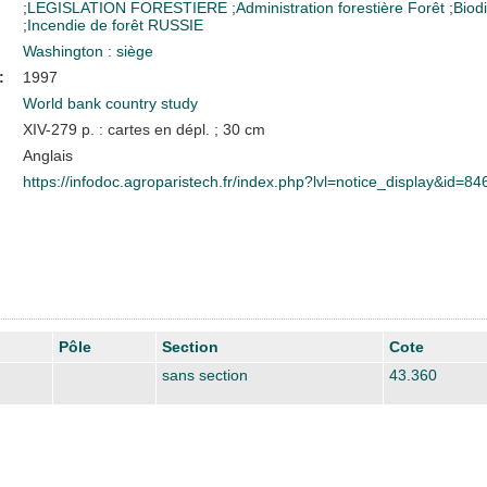
;
LEGISLATION FORESTIERE
;
Administration forestière
Forêt
;
Biodi
;
Incendie de forêt
RUSSIE
Washington : siège
:
1997
World bank country study
XIV-279 p. : cartes en dépl. ; 30 cm
Anglais
https://infodoc.agroparistech.fr/index.php?lvl=notice_display&id=84
Pôle
Section
Cote
sans section
43.360