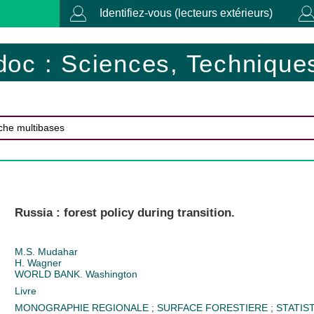
Identifiez-vous (lecteurs extérieurs)
doc : Sciences, Techniques
Russia : forest policy during transition.
M.S. Mudahar
H. Wagner
WORLD BANK. Washington
Livre
MONOGRAPHIE REGIONALE
;
SURFACE FORESTIERE
;
STATIS