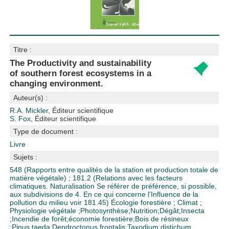
Titre :
The Productivity and sustainability
of southern forest ecosystems in a
changing environment.
Auteur(s) :
R.A. Mickler
, Éditeur scientifique
S. Fox
, Éditeur scientifique
Type de document :
Livre
Sujets :
548 (Rapports entre qualités de la station et production totale de
matière végétale)
;
181.2 (Relations avec les facteurs
climatiques. Naturalisation Se référer de préférence, si possible,
aux subdivisions de 4. En ce qui concerne l'Influence de la
pollution du milieu voir 181.45)
Écologie forestière
;
Climat
;
Physiologie végétale
;
Photosynthèse
;
Nutrition
;
Dégât
;
Insecta
;
Incendie de forêt
;
économie forestière
;
Bois de résineux
;
Pinus taeda
;
Dendroctonus frontalis
;
Taxodium distichum