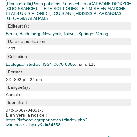
;
Pinus elliottii
;
Pinus palustris
;
Pinus echinata
CARBONE DIOXYDE
;
CROISSANCE
;
LITIERE
;
SOL FORESTIER
;
MISE EN MARCHE
ETATS UNIS
;
FLORIDE
;
LOUISIANE
;
MISSISSIPI
;
ARKANSAS
;
GEORGIA
;
ALABAMA
Editeur(s) :
Berlin, Heidelberg, New york, Tokyo : Springer Verlag
Date de publication :
1997
Collection :
Ecological studies, ISSN 0070-8356
, num. 128
Format :
XXI-892 p. ; 24 cm
Langue(s) :
Anglais
Identifiant :
978-0-387-94851-5
Lien vers la notice :
https://infodoc.agroparistech.fr/index.php?
lvl=notice_display&id=84558