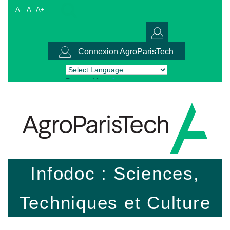
A-
A
A+
Connexion AgroParisTech
Powered by
Translate
Infodoc : Sciences,
Techniques et Culture