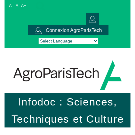
A-
A
A+
Connexion AgroParisTech
Powered by
Translate
Infodoc : Sciences,
Techniques et Culture