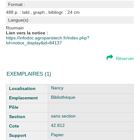
Format :
488 p. : tabl., graph., bibliogr. ; 24 cm
Langue(s) :
Roumain
Lien vers la notice :
https://infodoc.agroparistech.fr/index.php?
lvl=notice_display&id=84137
Réserver
EXEMPLAIRES (1)
Liste des exemplaires
Nancy
Bibliothèque
sans section
42.812
Papier