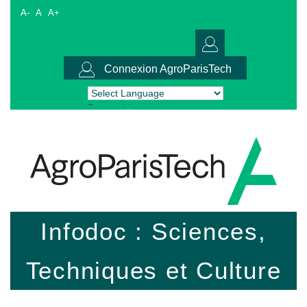
A-
A
A+
Connexion AgroParisTech
Powered by
Translate
Infodoc : Sciences,
Techniques et Culture