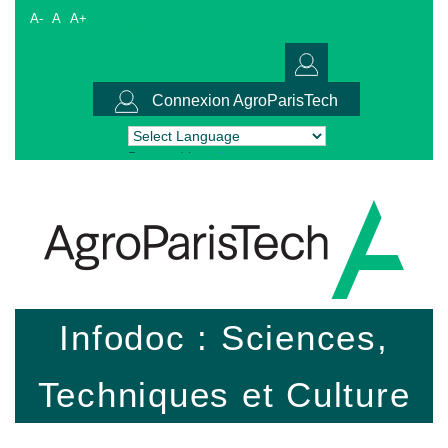
A-
A
A+
Connexion AgroParisTech
Powered by
Translate
Infodoc : Sciences,
Techniques et Culture