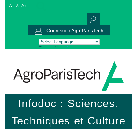
A-
A
A+
Connexion AgroParisTech
Powered by
Translate
Infodoc : Sciences,
Techniques et Culture