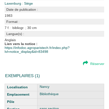
Laxenburg : Siège
Date de publication :
1983
Format :
7 f. : bibliogr. ; 30 cm
Langue(s) :
Anglais
Lien vers la notice :
https://infodoc.agroparistech.fr/index.php?
lvl=notice_display&id=83498
Réserver
EXEMPLAIRES (1)
Liste des exemplaires
Nancy
Bibliothèque
sans section