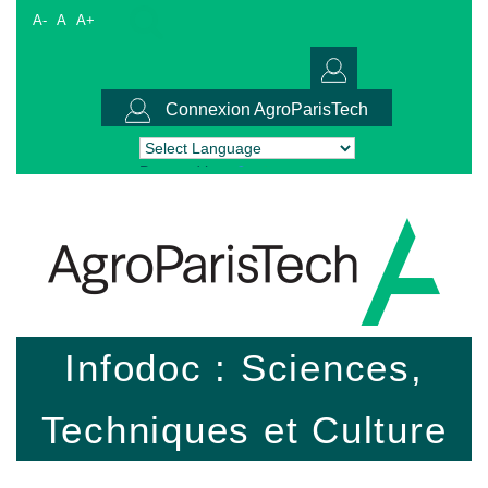
A-
A
A+
Connexion AgroParisTech
Powered by
Translate
Infodoc : Sciences,
Techniques et Culture