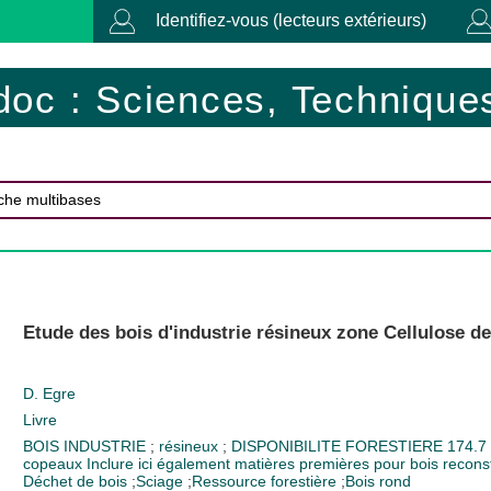
Identifiez-vous (lecteurs extérieurs)
doc : Sciences, Techniques
Etude des bois d'industrie résineux zone Cellulose d
D. Egre
Livre
BOIS INDUSTRIE
;
résineux
;
DISPONIBILITE FORESTIERE
174.7
copeaux Inclure ici également matières premières pour bois reconst
Déchet de bois
;
Sciage
;
Ressource forestière
;
Bois rond