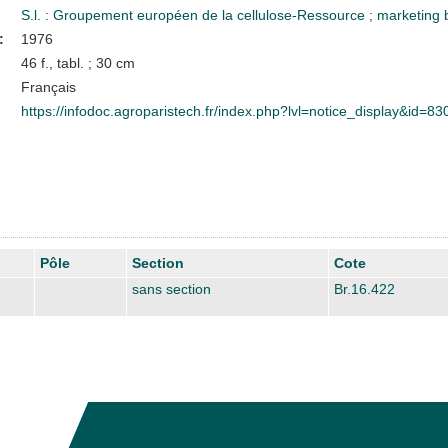
S.l. : Groupement européen de la cellulose-Ressource
;
marketing 
:
1976
46 f., tabl. ; 30 cm
Français
https://infodoc.agroparistech.fr/index.php?lvl=notice_display&id=83
Pôle
Section
Cote
sans section
Br.16.422