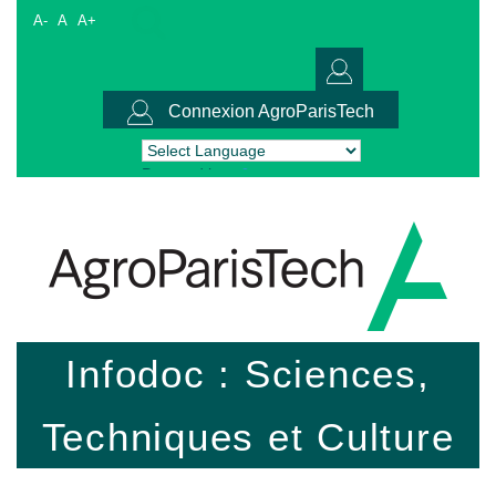
A-
A
A+
Connexion AgroParisTech
Powered by
Translate
Infodoc : Sciences,
Techniques et Culture