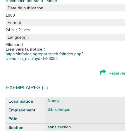
Rheinbach bei Bonn : Siège
Date de publication :
1980
Format :
24 p. ; 21 cm
Langue(s) :
Allemand
Lien vers la notice :
https://infodoc.agroparistech.fr/index.php?
lvl=notice_display&id=83054
Réserver
EXEMPLAIRES (1)
Liste des exemplaires
Nancy
Bibliothèque
sans section