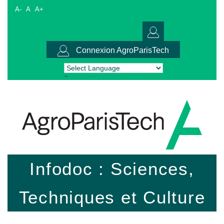
A-
A
A+
Connexion AgroParisTech
Powered by
Translate
Infodoc : Sciences,
Techniques et Culture