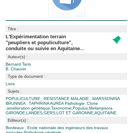
Titre :
L'Expérimentation terrain
"peupliers et populiculture",
conduite ou suivie en Aquitaine...
Auteur(s) :
Bernard Taris
B. Chauvin
Type de document :
Livre
Sujets :
POPULICULTURE
;
RESISTANCE MALADIE
;
MARSSONINA
BRUNNEA
;
TAPHRINA AUREA
Pathologie
;
Clone
;
amélioration génétique
;
Taxonomie
;
Populus
;
Melampsora
GIRONDE
;
LANDES
;
GERS
;
LOT ET GARONNE
;
AQUITAINE
Editeur(s) :
Bordeaux : Ecole nationale des ingénieurs des travaux
agricoles-Pathologie végétale