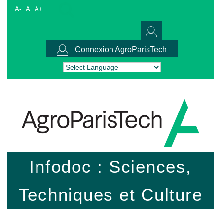
A-
A
A+
Connexion AgroParisTech
Powered by
Translate
Infodoc : Sciences,
Techniques et Culture