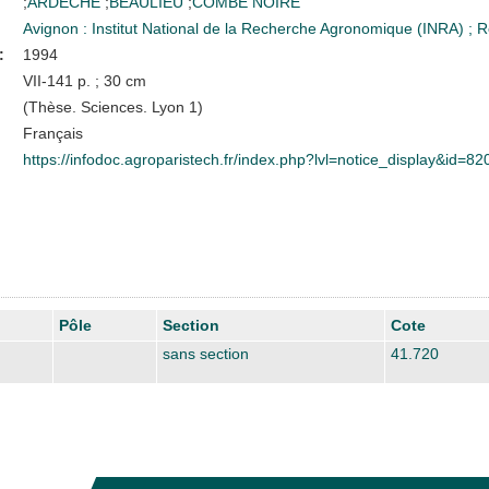
;
ARDECHE
;
BEAULIEU
;
COMBE NOIRE
Avignon : Institut National de la Recherche Agronomique (INRA)
;
R
:
1994
VII-141 p. ; 30 cm
(Thèse. Sciences. Lyon 1)
Français
https://infodoc.agroparistech.fr/index.php?lvl=notice_display&id=82
Pôle
Section
Cote
sans section
41.720