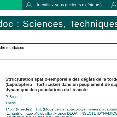
Identifiez-vous (lecteurs extérieurs)
doc : Sciences, Techniques
Structuration spatio-temporelle des dégâts de la to
(Lepidoptera : Tortricidae) dans un peuplement de sap
dynamique des populations de l'insecte.
P. Besson
Thèse
145.7 (Insectes)
;
151 (Mode de vie, autécologie, moeurs, adaptabil
;
Échantillonnage
;
Abies alba
;
France
DEGAT INSECTE
;
DYNAMIQU