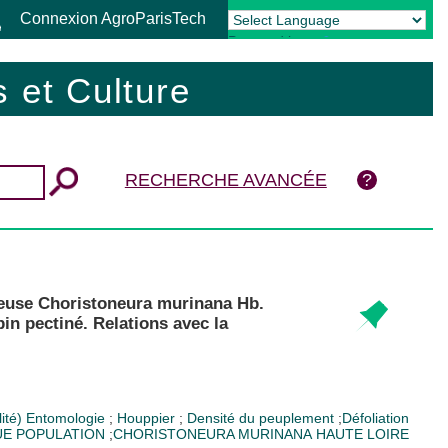
Connexion AgroParisTech
Powered by
Translate
 et Culture
RECHERCHE AVANCÉE
rdeuse Choristoneura murinana Hb.
in pectiné. Relations avec la
ité)
Entomologie
;
Houppier
;
Densité du peuplement
;
Défoliation
E POPULATION
;
CHORISTONEURA MURINANA
HAUTE LOIRE