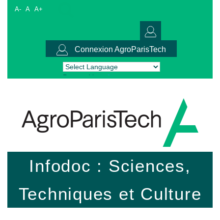
A-
A
A+
Connexion AgroParisTech
Powered by
Translate
Infodoc : Sciences,
Techniques et Culture