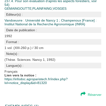
237.4. Pour son évaluation d'après les aspects forestiers, voir
54)
GEMAINGOUTTE
;
PLAINFAING
;
VOSGES
Editeur(s) :
Vandoeuvre : Université de Nancy 1
;
Champenoux [France] :
Institut National de la Recherche Agronomique (INRA)
Date de publication :
1992
Format :
1 vol. (XIII-260 p.) / 30 cm
Note(s) :
(Thèse. Sciences. Nancy 1, 1992)
Langue(s) :
Français
Lien vers la notice :
https://infodoc.agroparistech.fr/index.php?
lvl=notice_display&id=81320
Réserver