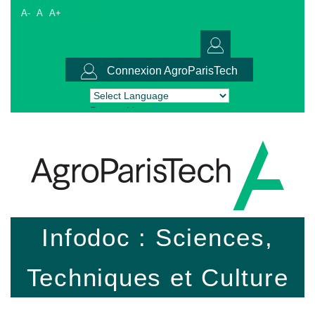
A-
A
A+
Connexion AgroParisTech
Powered by
Translate
Infodoc : Sciences,
Techniques et Culture