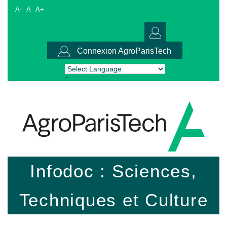
A-
A
A+
Connexion AgroParisTech
Powered by
Translate
Infodoc : Sciences,
Techniques et Culture