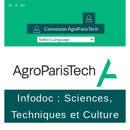
A-
A
A+
Connexion AgroParisTech
Powered by
Translate
Infodoc : Sciences,
Techniques et Culture