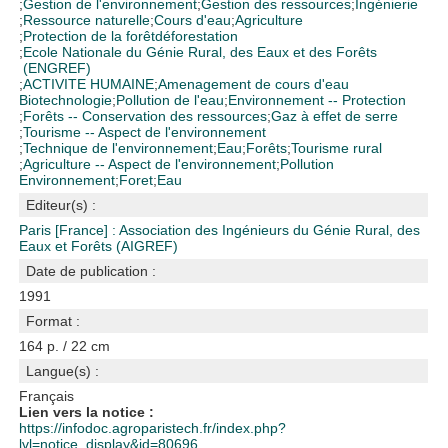
;
Gestion de l'environnement
;
Gestion des ressources
;
Ingénierie
;
Ressource naturelle
;
Cours d'eau
;
Agriculture
;
Protection de la forêt
déforestation
;
Ecole Nationale du Génie Rural, des Eaux et des Forêts
(ENGREF)
;
ACTIVITE HUMAINE
;
Amenagement de cours d'eau
Biotechnologie
;
Pollution de l'eau
;
Environnement -- Protection
;
Forêts -- Conservation des ressources
;
Gaz à effet de serre
;
Tourisme -- Aspect de l'environnement
;
Technique de l'environnement
;
Eau
;
Forêts
;
Tourisme rural
;
Agriculture -- Aspect de l'environnement
;
Pollution
Environnement
;
Foret
;
Eau
Editeur(s) :
Paris [France] : Association des Ingénieurs du Génie Rural, des
Eaux et Forêts (AIGREF)
Date de publication :
1991
Format :
164 p. / 22 cm
Langue(s) :
Français
Lien vers la notice :
https://infodoc.agroparistech.fr/index.php?
lvl=notice_display&id=80696