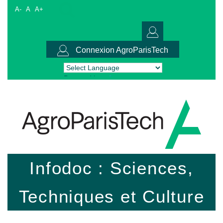
A-
A
A+
Connexion AgroParisTech
Powered by
Translate
Infodoc : Sciences,
Techniques et Culture