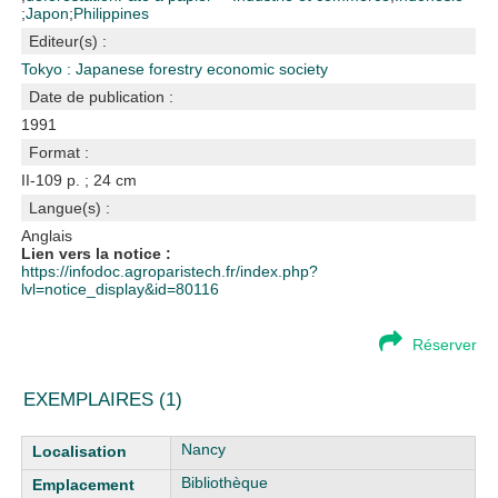
;
Japon
;
Philippines
Editeur(s) :
Tokyo : Japanese forestry economic society
Date de publication :
1991
Format :
II-109 p. ; 24 cm
Langue(s) :
Anglais
Lien vers la notice :
https://infodoc.agroparistech.fr/index.php?
lvl=notice_display&id=80116
Réserver
EXEMPLAIRES (1)
Liste des exemplaires
Nancy
Bibliothèque